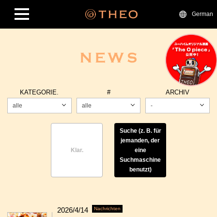
German
KATEGORIE.
#
ARCHIV
alle
alle
-
Suche (z. B. für
jemanden, der
Klar.
eine
Suchmaschine
benutzt)
2026/4/14
Nachrichten