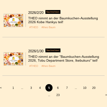
2026/2/20
Nachrichten
THEO nimmt an der Baumkuchen-Ausstellung
2026 Kobe Hankyu teil!
#THEO
#theo Baum
2026/1/30
Nachrichten
THEO nimmt an der "Baumkuchen-Ausstellung
2026, Tobu Department Store, Ikebukuro" teil!
#THEO
#theo Baum
<
1
...
3
4
5
6
7
...
10
20
...
23
>