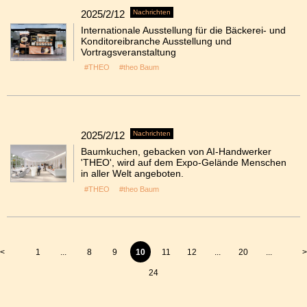
2025/2/12
Nachrichten
Internationale Ausstellung für die Bäckerei- und
Konditoreibranche Ausstellung und
Vortragsveranstaltung
#THEO
#theo Baum
2025/2/12
Nachrichten
Baumkuchen, gebacken von AI-Handwerker
'THEO', wird auf dem Expo-Gelände Menschen
in aller Welt angeboten.
#THEO
#theo Baum
<
1
...
8
9
10
11
12
...
20
...
>
24