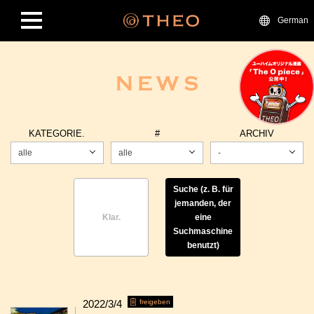
German
KATEGORIE.
#
ARCHIV
alle
alle
-
Suche (z. B. für
jemanden, der
Klar.
eine
Suchmaschine
benutzt)
2022/3/4
freigeben