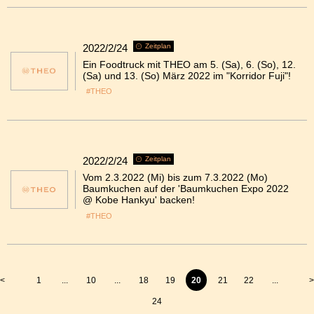
2022/2/24
Zeitplan
Ein Foodtruck mit THEO am 5. (Sa), 6. (So), 12.
(Sa) und 13. (So) März 2022 im "Korridor Fuji"!
#THEO
2022/2/24
Zeitplan
Vom 2.3.2022 (Mi) bis zum 7.3.2022 (Mo)
Baumkuchen auf der 'Baumkuchen Expo 2022
@ Kobe Hankyu' backen!
#THEO
<
1
...
10
...
18
19
20
21
22
...
>
24