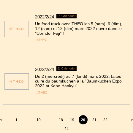
2022/2/24
Calendrier
Un food truck avec THEO les 5 (sam), 6 (dim),
12 (sam) et 13 (dim) mars 2022 ouvre dans le
"Corridor Fuji" !
#THEO
2022/2/24
Calendrier
Du 2 (mercredi) au 7 (lundi) mars 2022, faites
cuire du baumkuchen à la "Baumkuchen Expo
2022 at Kobe Hankyu" !
#THEO
<
1
...
10
...
18
19
20
21
22
...
>
24