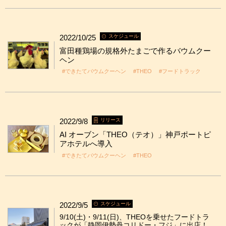
2022/10/25
スケジュール
富田種鶏場の規格外たまごで作るバウムクー
ヘン
#できたてバウムクーヘン
#THEO
#フードトラック
2022/9/8
リリース
AI オーブン「THEO（テオ）」神戸ポートピ
アホテルへ導入
#できたてバウムクーヘン
#THEO
2022/9/5
スケジュール
9/10(土)・9/11(日)、THEOを乗せたフードトラ
ックが「静岡伊勢丹コリドー・フジ」に出店！