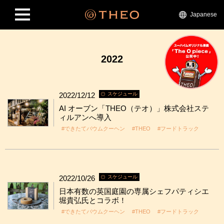
Japanese
2022
2022/12/12
スケジュール
AI オーブン「THEO（テオ）」株式会社ステ
ィルアンへ導入
#できたてバウムクーヘン
#THEO
#フードトラック
2022/10/26
スケジュール
日本有数の英国庭園の専属シェフパティシエ
堀貴弘氏とコラボ！
#できたてバウムクーヘン
#THEO
#フードトラック