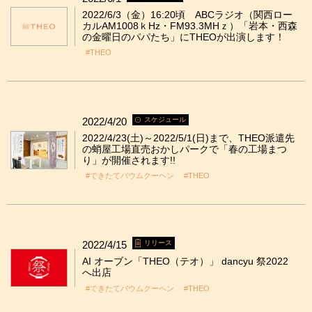
2022/6/3（金）16:20頃 ABCラジオ（関西ロー
カルAM1008ｋHz・FM93.3MHｚ）「岩本・西森
の金曜日のパパたち」にTHEOが出演します！
#THEO
2022/4/20
スケジュール
2022/4/23(土)～2022/5/1(日)まで、THEO派遣先
の蛸屋工場直売おかしパークで「春の工場まつ
り」が開催されます!!
#できたてバウムクーヘン
#THEO
2022/4/15
リリース
AI オーブン「THEO（テオ）」 dancyu 祭2022
へ出店
#できたてバウムクーヘン
#THEO