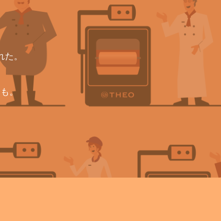
れた。
とも。