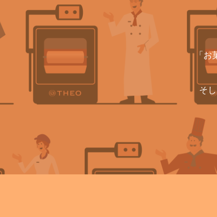
「お
そし