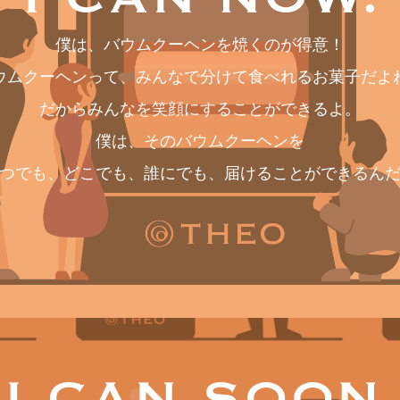
僕は、バウムクーヘンを焼くのが得意！
地域の材料と職
ウムクーヘンって、みんなで分けて食べれるお菓子だよ
使用料が入るようになれば、
世界のお菓子作
才能ある職人が発掘される
だからみんなを笑顔にすることができるよ。
僕は、そのバウムクーヘンを
つでも、どこでも、誰にでも、届けることができるん