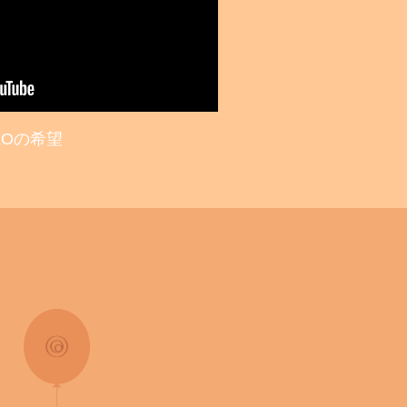
EOの希望
こでも誰でも焼きたてのバウムクーヘ
れる世界に
EOに技術を教えることで職人はもっとクリエイティブにな