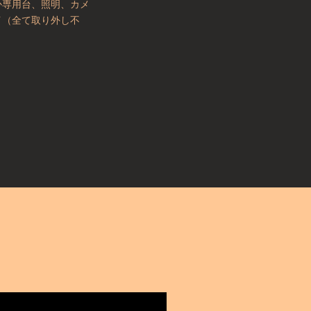
か専用台、照明、カメ
イ（全て取り外し不
。