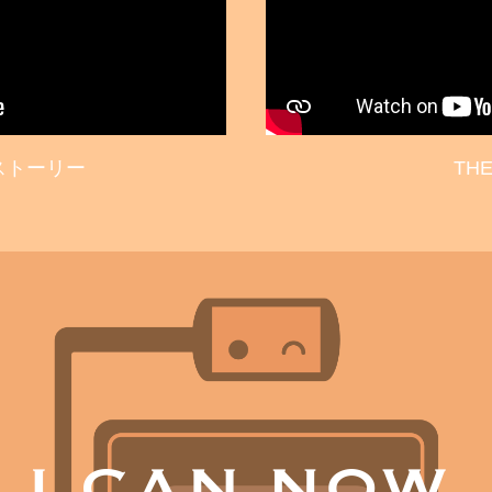
南アフリカの子ども達にお菓子を食べさせてあげる
ストーリー
TH
いつでもど
ンを食べら
とができる
TH
和になる
る