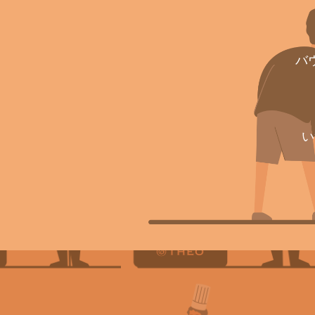
バ
レシピを作った職人に直接その
職人の才能がもっと伸びたり、
い