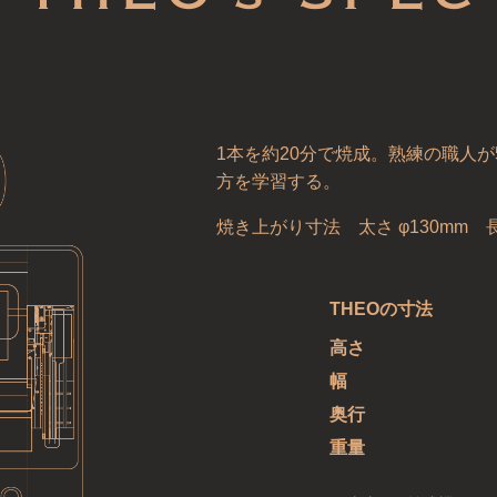
1本を約20分で焼成。熟練の職人が
方を学習する。
焼き上がり寸法 太さ φ130mm 長
THEOの寸法
高さ
幅
奥行
重量