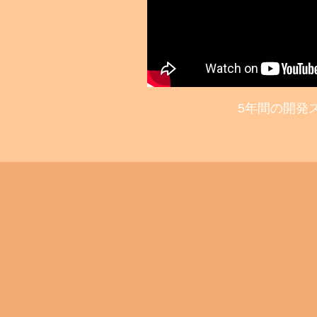
5年間の開発
南アフリカの子ども達でも簡単にお店を開くこ
世界中の職人が繋がることでもっと世界は平