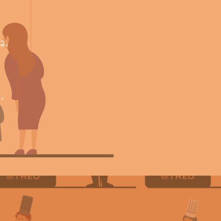
人の技術が結び付けば、
ね。
りはより豊かになる
だ。