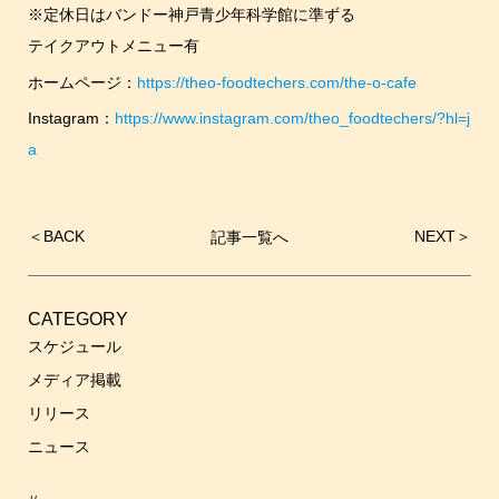
※定休日はバンドー神戸青少年科学館に準ずる
テイクアウトメニュー有
ホームページ：
https://theo-foodtechers.com/the-o-cafe
Instagram：
https://www.instagram.com/theo_foodtechers/?hl=j
a
＜
BACK
NEXT
＞
記事一覧へ
投
稿
ナ
ビ
CATEGORY
ゲ
スケジュール
ー
メディア掲載
シ
リリース
ョ
ン
ニュース