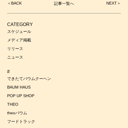
＜
BACK
NEXT
＞
記事一覧へ
投
稿
ナ
ビ
CATEGORY
ゲ
スケジュール
ー
メディア掲載
シ
リリース
ョ
ン
ニュース
#
できたてバウムクーヘン
BAUM HAUS
POP UP SHOP
THEO
theoバウム
フードトラック