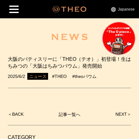
Japanese
大阪のパティスリーに「THEO（テオ）」初登場！生は
ちみつの「大阪はちみつバウム」発売開始
2025/6/2
#THEO
#theoバウム
ニュース
＜
BACK
NEXT
＞
記事一覧へ
投
稿
ナ
ビ
CATEGORY