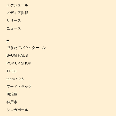
ゲ
スケジュール
ー
メディア掲載
シ
リリース
ョ
ン
ニュース
#
できたてバウムクーヘン
BAUM HAUS
POP UP SHOP
THEO
theoバウム
フードトラック
明治屋
神戸市
シンガポール