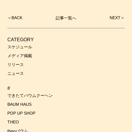
＜
BACK
NEXT
＞
記事一覧へ
投
稿
ナ
ビ
CATEGORY
ゲ
スケジュール
ー
メディア掲載
シ
リリース
ョ
ン
ニュース
#
できたてバウムクーヘン
BAUM HAUS
POP UP SHOP
THEO
theoバウム