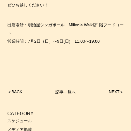
ぜひお越しください！
出店場所：明治屋シンガポール Millenia Walk店1階フードコー
ト
営業時間：7月2日（日）〜9日(日) 11:00〜19:00
＜
BACK
NEXT
＞
記事一覧へ
投
稿
ナ
ビ
CATEGORY
ゲ
スケジュール
ー
メディア掲載