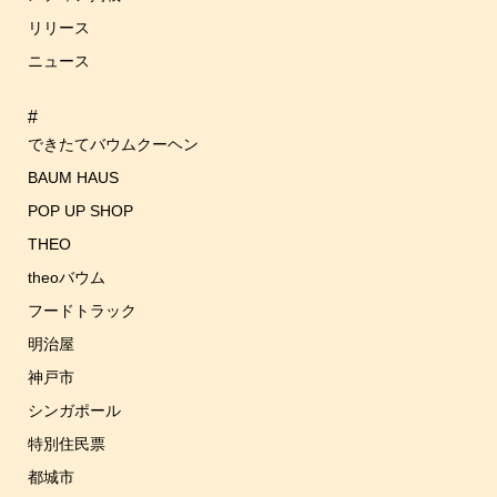
シ
リリース
ョ
ン
ニュース
#
できたてバウムクーヘン
BAUM HAUS
POP UP SHOP
THEO
theoバウム
フードトラック
明治屋
神戸市
シンガポール
特別住民票
都城市