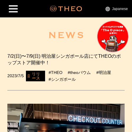
Japanese
7/2(日)〜7/9(日) 明治屋シンガポール店にてTHEOのポ
ップストア開催中！
#THEO
#theoバウム
#明治屋
リリ
2023/7/5
ース
#シンガポール