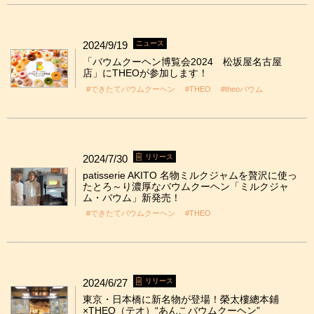
2024/9/19
ニュース
「バウムクーヘン博覧会2024 松坂屋名古屋
店」にTHEOが参加します！
#できたてバウムクーヘン
#THEO
#theoバウム
2024/7/30
リリース
patisserie AKITO 名物ミルクジャムを贅沢に使っ
たとろ～り濃厚なバウムクーヘン「ミルクジャ
ム・バウム」新発売！
#できたてバウムクーヘン
#THEO
2024/6/27
リリース
東京・日本橋に新名物が登場！榮太樓總本鋪
×THEO（テオ）“あんこバウムクーヘン”