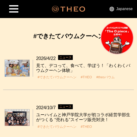
Japanese
#できたてバウムクーヘン
2026/4/22
ニュース
見て、デコって、食べて、学ぼう！「わくわくバ
ウムクーヘン体験」
#できたてバウムクーヘン
#THEO
#theoバウム
2024/10/7
ニュース
ユーハイムと神戸学院大学が初コラボ経営学部生
がつくる “売れる”スイーツ販売対決！
#できたてバウムクーヘン
#THEO