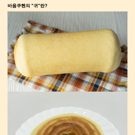
바움쿠헨의 "귀"란?