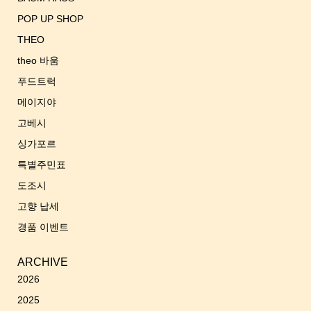
POP UP SHOP
THEO
theo 바움
푸드트럭
메이지야
고베시
싱가포르
특별주민표
도조시
고향 납세
경품 이벤트
ARCHIVE
2026
2025