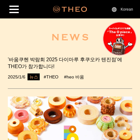
Korean
'바움쿠헨 박람회 2025 다이마루 후쿠오카 텐진점'에
THEO가 참가합니다!
2025/1/6
#THEO
#heo 바움
뉴스