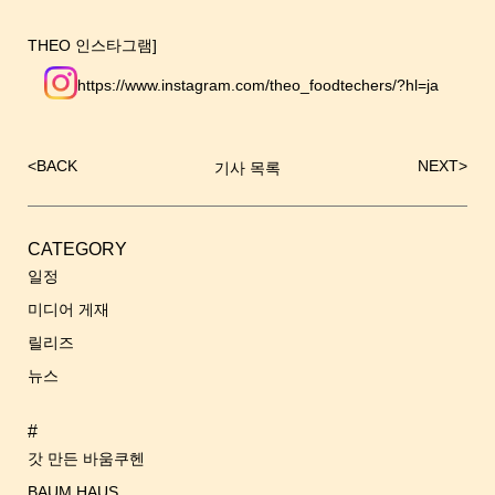
THEO 인스타그램]
https://www.instagram.com/theo_foodtechers/?hl=ja
<
BACK
NEXT
>
기사 목록
글
내
비
게
CATEGORY
이
일정
션
미디어 게재
릴리즈
뉴스
#
갓 만든 바움쿠헨
BAUM HAUS