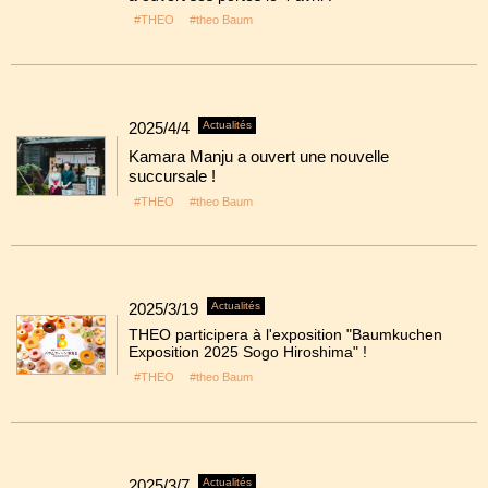
#THEO
#theo Baum
2025/4/4
Actualités
Kamara Manju a ouvert une nouvelle
succursale !
#THEO
#theo Baum
2025/3/19
Actualités
THEO participera à l'exposition "Baumkuchen
Exposition 2025 Sogo Hiroshima" !
#THEO
#theo Baum
2025/3/7
Actualités