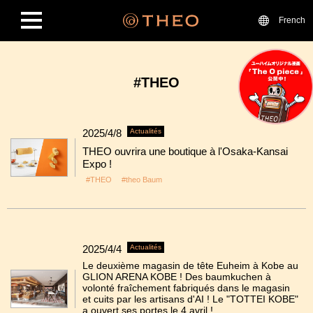
French
#THEO
2025/4/8
Actualités
THEO ouvrira une boutique à l'Osaka-Kansai
Expo !
#THEO
#theo Baum
2025/4/4
Actualités
Le deuxième magasin de tête Euheim à Kobe au
GLION ARENA KOBE ! Des baumkuchen à
volonté fraîchement fabriqués dans le magasin
et cuits par les artisans d'AI ! Le "TOTTEI KOBE"
a ouvert ses portes le 4 avril !