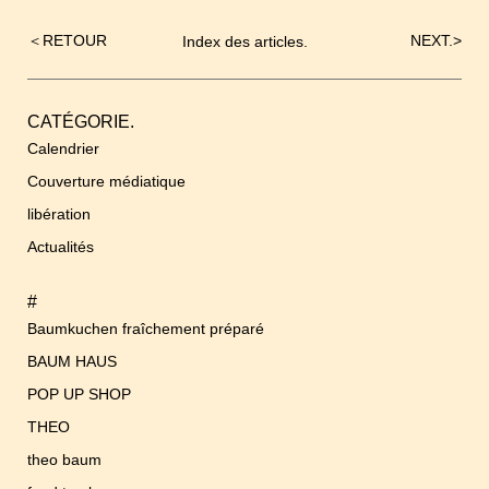
＜
RETOUR
NEXT.
>
Index des articles.
Navigation
de
l’article
CATÉGORIE.
Calendrier
Couverture médiatique
libération
Actualités
#
Baumkuchen fraîchement préparé
BAUM HAUS
POP UP SHOP
THEO
theo baum