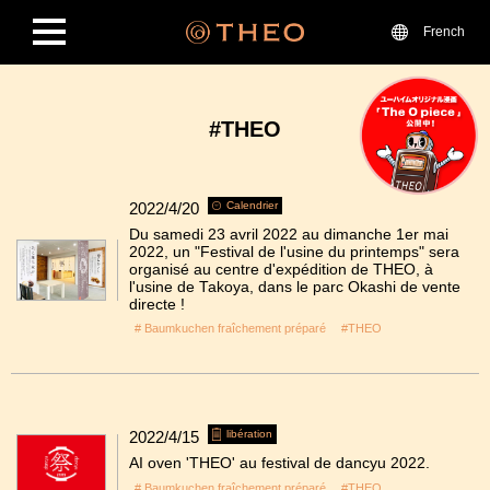
French
#THEO
2022/4/20
Calendrier
Du samedi 23 avril 2022 au dimanche 1er mai
2022, un "Festival de l'usine du printemps" sera
organisé au centre d'expédition de THEO, à
l'usine de Takoya, dans le parc Okashi de vente
directe !
# Baumkuchen fraîchement préparé
#THEO
2022/4/15
libération
AI oven 'THEO' au festival de dancyu 2022.
# Baumkuchen fraîchement préparé
#THEO