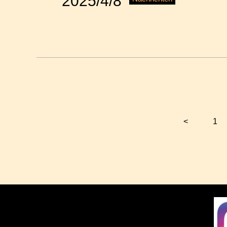
2025/4/8
<
1