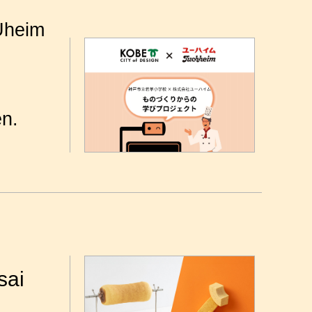
Uheim
n.
sai