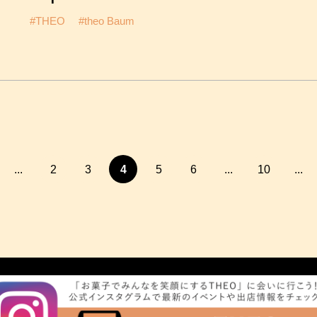
#THEO
#theo Baum
...
2
3
4
5
6
...
10
...