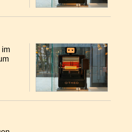
 im
eum