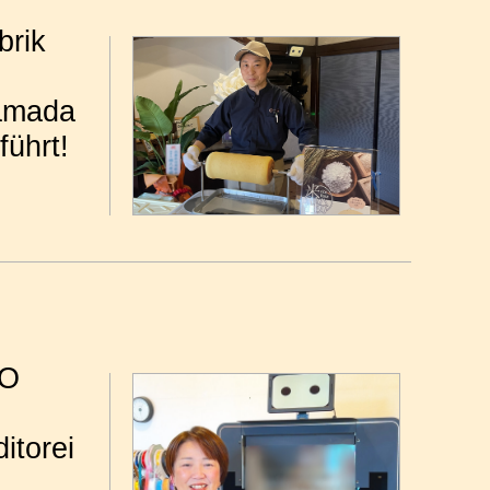
brik
amada
führt!
EO
itorei