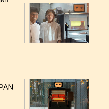
gen
APAN