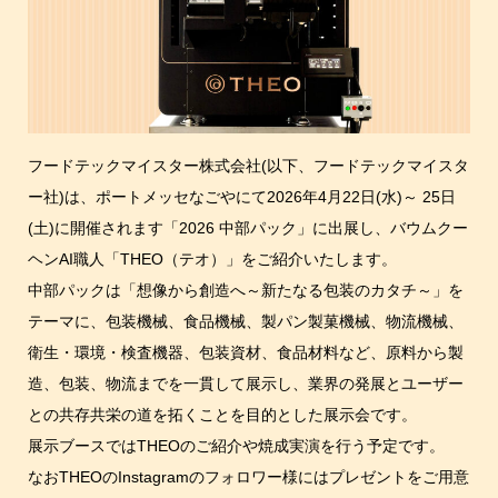
フードテックマイスター株式会社(以下、フードテックマイスタ
ー社)は、ポートメッセなごやにて2026年4月22日(水)～ 25日
(土)に開催されます「2026 中部パック」に出展し、バウムクー
ヘンAI職人「THEO（テオ）」をご紹介いたします。
中部パックは「想像から創造へ～新たなる包装のカタチ～」を
テーマに、包装機械、食品機械、製パン製菓機械、物流機械、
衛生・環境・検査機器、包装資材、食品材料など、原料から製
造、包装、物流までを一貫して展示し、業界の発展とユーザー
との共存共栄の道を拓くことを目的とした展示会です。
展示ブースではTHEOのご紹介や焼成実演を行う予定です。
なおTHEOのInstagramのフォロワー様にはプレゼントをご用意