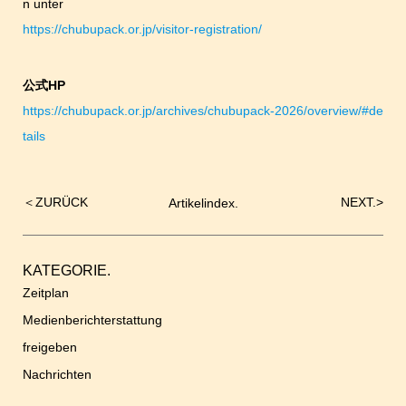
n unter
https://chubupack.or.jp/visitor-registration/
公式HP
https://chubupack.or.jp/archives/chubupack-2026/overview/#de
tails
＜
ZURÜCK
NEXT.
>
Artikelindex.
Beitrags-
Navigation
KATEGORIE.
Zeitplan
Medienberichterstattung
freigeben
Nachrichten