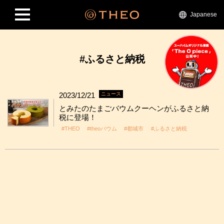
Japanese
#ふるさと納税
2023/12/21
ニュース
とみたのたまごバウムクーヘンがふるさと納
税に登場！
#THEO
#theoバウム
#都城市
#ふるさと納税