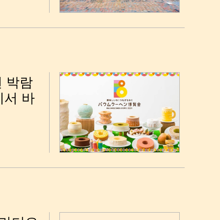
헨 박람
에서 바