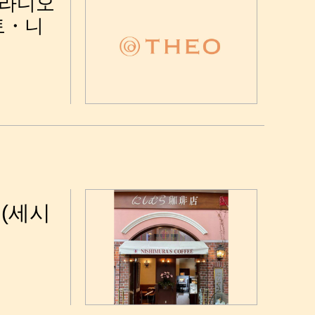
BC 라디오
모토・니
(세시