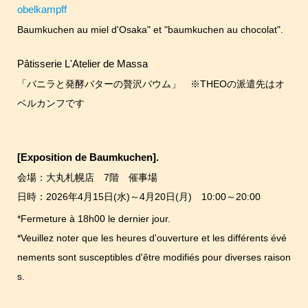
obelkampff
Baumkuchen au miel d'Osaka" et "baumkuchen au chocolat".
Pâtisserie L'Atelier de Massa
「バニラと発酵バターの贅沢バウム」 ※THEOの派遣先はオ
ベルカンフです
[Exposition de Baumkuchen].
会場：大丸札幌店 7階 催事場
日時：2026年4月15日(水)～4月20日(月) 10:00～20:00
*Fermeture à 18h00 le dernier jour.
*Veuillez noter que les heures d'ouverture et les différents évé
nements sont susceptibles d'être modifiés pour diverses raison
s.