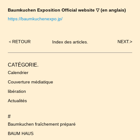
Baumkuchen Exposition Official website ▽ (en anglais)
https://baumkuchenexpo.jp/
＜
RETOUR
NEXT.
>
Index des articles.
Navigation
de
l’article
CATÉGORIE.
Calendrier
Couverture médiatique
libération
Actualités
#
Baumkuchen fraîchement préparé
BAUM HAUS