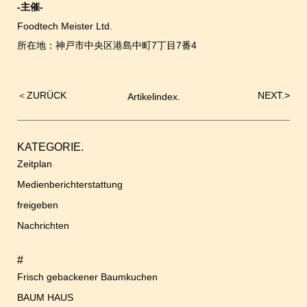
-主催-
Foodtech Meister Ltd.
所在地：神戸市中央区港島中町7丁目7番4
＜
ZURÜCK
NEXT.
>
Artikelindex.
Beitrags-
Navigation
KATEGORIE.
Zeitplan
Medienberichterstattung
freigeben
Nachrichten
#
Frisch gebackener Baumkuchen
BAUM HAUS