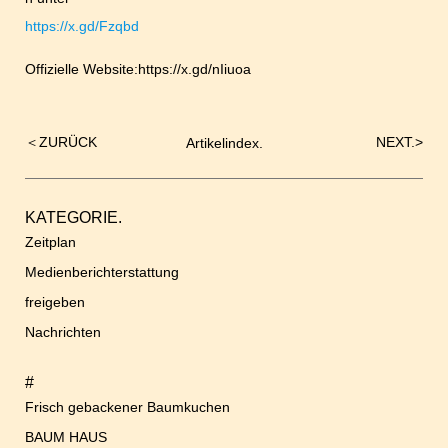
https://x.gd/Fzqbd
Offizielle Website:
https://x.gd/nIiuoa
＜
ZURÜCK
NEXT.
>
Artikelindex.
Beitrags-
Navigation
KATEGORIE.
Zeitplan
Medienberichterstattung
freigeben
Nachrichten
#
Frisch gebackener Baumkuchen
BAUM HAUS