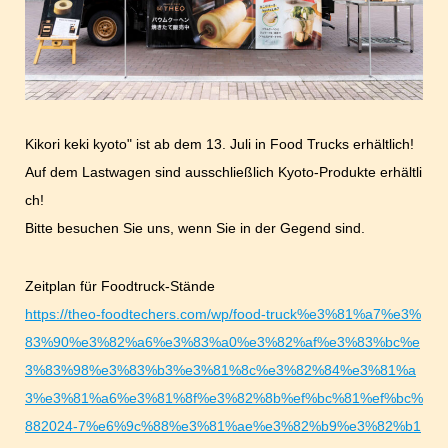
Kikori keki kyoto" ist ab dem 13. Juli in Food Trucks erhältlich!
Auf dem Lastwagen sind ausschließlich Kyoto-Produkte erhältli
ch!
Bitte besuchen Sie uns, wenn Sie in der Gegend sind.
Zeitplan für Foodtruck-Stände
https://theo-foodtechers.com/wp/food-truck%e3%81%a7%e3%
83%90%e3%82%a6%e3%83%a0%e3%82%af%e3%83%bc%e
3%83%98%e3%83%b3%e3%81%8c%e3%82%84%e3%81%a
3%e3%81%a6%e3%81%8f%e3%82%8b%ef%bc%81%ef%bc%
882024-7%e6%9c%88%e3%81%ae%e3%82%b9%e3%82%b1