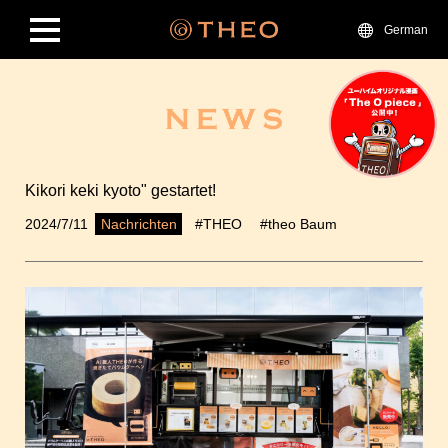
German
Kikori keki kyoto" gestartet!
2024/7/11
#THEO
#theo Baum
Nachrichten