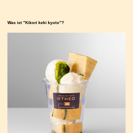
Was ist "Kikori keki kyoto"?