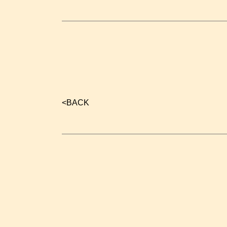
<
BACK
글
내
비
게
이
션