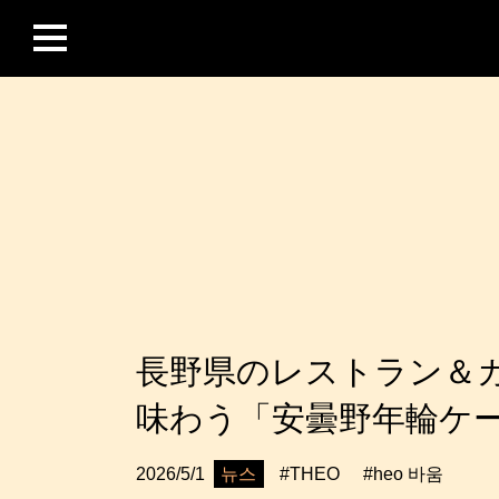
長野県のレストラン＆カフ
味わう「安曇野年輪ケ
뉴스
2026/5/1
#THEO
#heo 바움