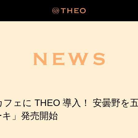
ェに THEO 導入！ 安曇野を
ーキ」発売開始