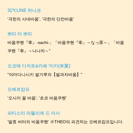
31℃LINE 하나코
'극한의 사대바움', '극한의 단칸바움'
쁘띠 타 쁘띠
바움쿠헨『幸』-sachi-」「바움쿠헨『幸』～なっ茶～」「바움
쿠헨『幸』～나나차～"
오코메 디저트&카페 '미카(米菓)'
"야마다니시키 쌀가루의【쌀과자바움】"
오베르캄프
'오사카 꿀 바움', '초코 바움쿠헨'
파티스리 라뜰리에 드 마사
'발효 버터의 바움쿠헨' ※THEO의 파견처는 오베르캄프입니다.