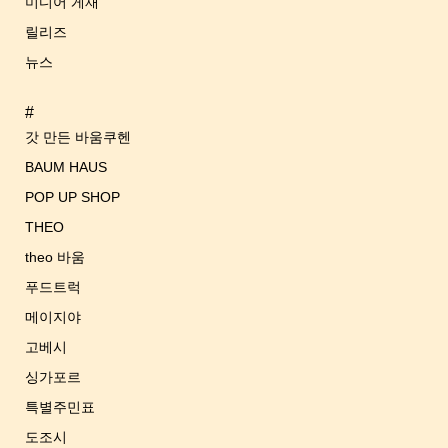
미디어 게재
릴리즈
뉴스
#
갓 만든 바움쿠헨
BAUM HAUS
POP UP SHOP
THEO
theo 바움
푸드트럭
메이지야
고베시
싱가포르
특별주민표
도조시