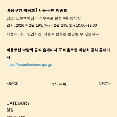
바움쿠헨 박람회】바움쿠헨 박람회
장소: 도부백화점 이케부쿠로 본점 8층 행사장
일시: 2026년 2월 19일(목) ~ 2월 24일(화) 10:00~19:00
사정에 따라 영업시간, 각종 이벤트는 변경될 수 있습니다.
바움쿠헨 박람회 공식 홈페이지 ▽ 바움쿠헨 박람회 공식 홈페이
지
https://baumkuchenexpo.jp/
<
BACK
NEXT
>
기사 목록
글
내
비
게
CATEGORY
이
일정
션