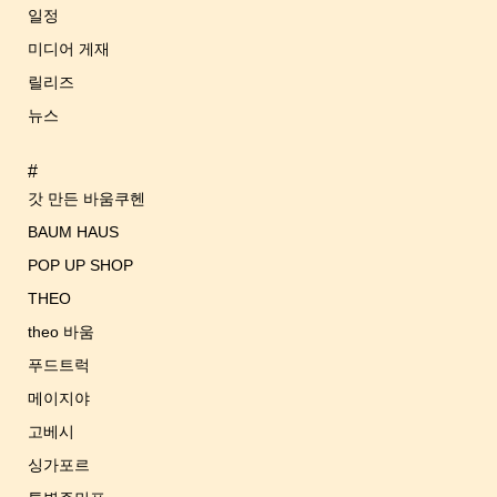
이
일정
션
미디어 게재
릴리즈
뉴스
#
갓 만든 바움쿠헨
BAUM HAUS
POP UP SHOP
THEO
theo 바움
푸드트럭
메이지야
고베시
싱가포르