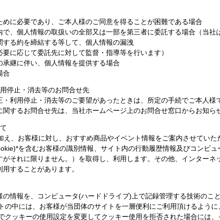
ために必要であり、ご本人様のご同意を得ることが困難である場合
内で、個人情報の取扱いの全部又は一部を第三者に委託する場合（当社
関する約を締結する等して、個人情報の漏洩
必要に応じて委託先に対して監督・指導等を行います）
の承継に伴い、個人情報を提供する場合
場合
利用停止・消去等のお問合せ先
正・利用停止・消去等のご要望があったときは、所定の手続でご本人様
に関するお問合せ先は、当社ホームページ上のお問合せ窓口からお知ら
いて
に加え、お客様に対し、おすすめ商品やイベント情報をご案内させていた
ookie)*を含むお客様の識別情報、サイト内の行動履歴情報及びコンピ
すがそれに限りません。）を取得し、利用します。その他、インターネ
利用することがあります。
の情報を、コンピュータ(ハードドライブ)上で記録管理する技術のことを「
イトの中には、お客様が当団体のサイトを一層便利にご利用頂けるように
ーでクッキーの使用設定を変更してクッキー使用を拒否された場合には、