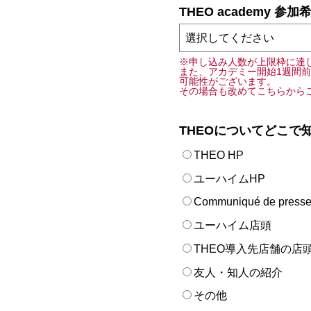
THEO academy 参加
※申し込み人数が上限枠に達
また、アカデミー開始1週間
可能性がございます。
その場合も改めてこちらから
THEOについてどこで
THEO HP
ユーハイムHP
Communiqué de press
ユーハイム店頭
THEO導入先店舗の店
友人・知人の紹介
その他