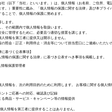
会社（以下「当社」といいます。）は、個人情報（お名前、ご住所、電
ます。）重要性に鑑み、「個人情報の保護に関する法律」及び本プライ
することで、個人情報の保護に努めます。
得します。
し、その範囲内で個人情報を取扱います。
安全に管理するために、必要且つ適切な措置を講じます。
個人情報を第三者に提供又は開示しません。
報の照会・訂正・利用停止・消去等について担当窓口にご連絡いただい
律に基づく公表事項】
人情報の保護に関する法律」に基づき公表すべき事項を掲載します。
人情報保護管理者
個人情報を、次の利用目的のために利用します。 お客様に関する個人情
ベントご応募への対応、確認及び記録
よる商品・サービス・キャンペーン等の情報提供
き、個人情報を第三者に提供することはありません。