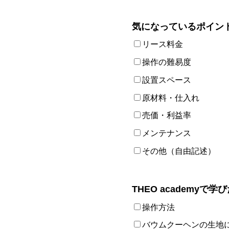
気になっているポイン
リース料金
操作の難易度
設置スペース
原材料・仕入れ
売価・利益率
メンテナンス
その他（自由記述）
THEO academyで
操作方法
バウムクーヘンの生地