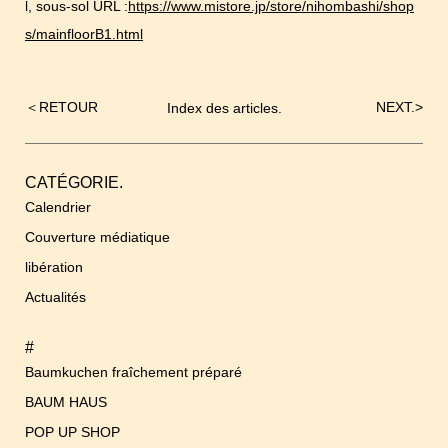
l, sous-sol URL :
https://www.mistore.jp/store/nihombashi/shop
s/mainfloorB1.html
＜
RETOUR
NEXT.
>
Index des articles.
Navigation
de
l’article
CATÉGORIE.
Calendrier
Couverture médiatique
libération
Actualités
#
Baumkuchen fraîchement préparé
BAUM HAUS
POP UP SHOP