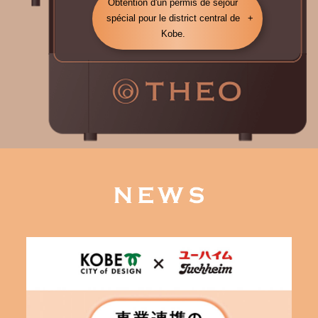
Obtention d'un permis de séjour
spécial pour le district central de
Kobe.