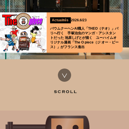
Actualités
2026.6/23
バウムクーヘンAI職人「THEO（テオ）」パ
リへ行く 手塚治虫のマンガ・アシスタン
トだった 池原しげとが描く ユーハイムオ
リジナル漫画「The O piece（ジ オー・ピー
ス）」がフランス進出