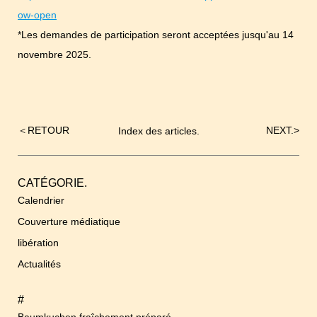
ow-open
*Les demandes de participation seront acceptées jusqu'au 14
novembre 2025.
＜
RETOUR
NEXT.
>
Index des articles.
Navigation
de
l’article
CATÉGORIE.
Calendrier
Couverture médiatique
libération
Actualités
#