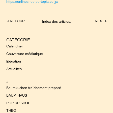
https://onlineshop.portopia.co.jp/
＜
RETOUR
NEXT.
>
Index des articles.
Navigation
de
l’article
CATÉGORIE.
Calendrier
Couverture médiatique
libération
Actualités
#
Baumkuchen fraîchement préparé
BAUM HAUS
POP UP SHOP
THEO