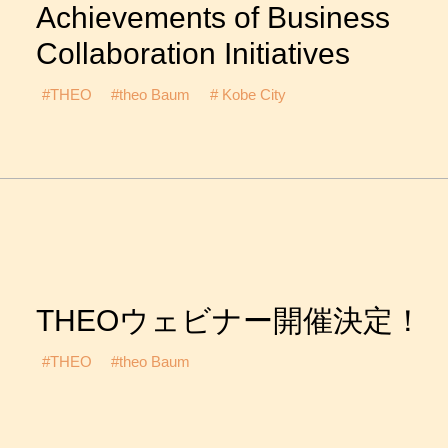
Achievements of Business
Collaboration Initiatives
#THEO
#theo Baum
# Kobe City
THEOウェビナー開催決定！
#THEO
#theo Baum