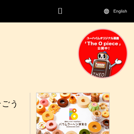
English
CONTACT
そごう