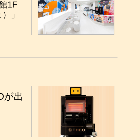
館1F
ェ）」
Oが出