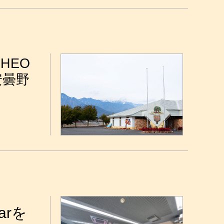
HEO
安曇野
arを