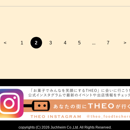
<
1
2
3
4
5
...
7
>
copyrights (C) 2026 Juchheim Co.,Ltd. All Rights Reserved.