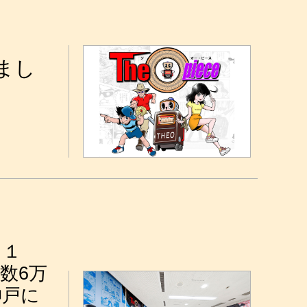
れまし
う１
数6万
神戸に