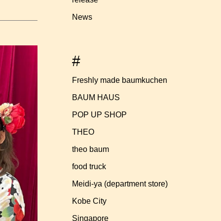
News
#
Freshly made baumkuchen
BAUM HAUS
POP UP SHOP
THEO
theo baum
food truck
Meidi-ya (department store)
Kobe City
Singapore