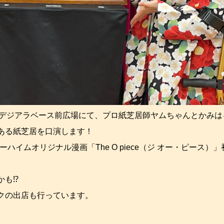
A KOBE デジアラベース前広場にて、プロ紙芝居師ヤムちゃんとかみ
ある紙芝居を口演します！
イムオリジナル漫画「The O piece（ジ オー・ピース）
かも⁉
クの出店も行っています。