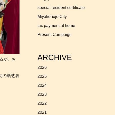
special resident certificate
Miyakonojo City
tax payment at home
Present Campaign
ARCHIVE
はるが、お
2026
」初の紙芝居
2025
2024
2023
2022
2021