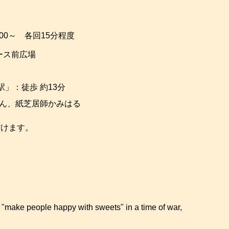
:00～ 各回15分程度
ベース前広場
：徒歩 約13分
ゃん、紙芝居師かみはる
だけます。
 "make people happy with sweets" in a time of war,