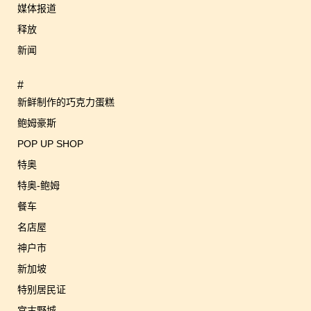
媒体报道
释放
新闻
#
新鲜制作的巧克力蛋糕
鲍姆豪斯
POP UP SHOP
特奥
特奥-鲍姆
餐车
名店屋
神户市
新加坡
特别居民证
宫古野城