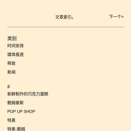
下一个
>
文章索引。
文
章
导
航
类别
时间安排
媒体报道
释放
新闻
#
新鲜制作的巧克力蛋糕
鲍姆豪斯
POP UP SHOP
特奥
特奥-鲍姆