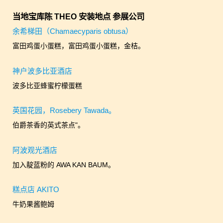
当地宝库陈 THEO 安装地点 参展公司
余希梯田（Chamaecyparis obtusa）
富田鸡蛋小蛋糕，富田鸡蛋小蛋糕，金桔。
神户波多比亚酒店
波多比亚蜂蜜柠檬蛋糕
英国花园，Rosebery Tawada。
伯爵茶香的英式茶点"。
阿波观光酒店
加入靛蓝粉的 AWA KAN BAUM。
糕点店 AKITO
牛奶果酱鲍姆