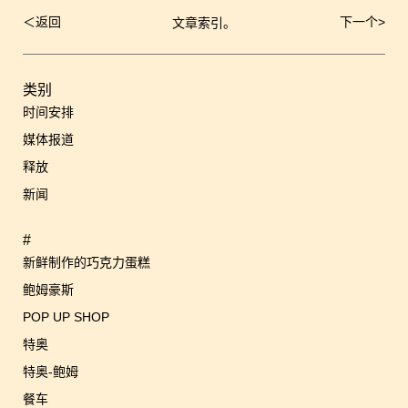
＜
返回
下一个
>
文章索引。
文
章
导
航
类别
时间安排
媒体报道
释放
新闻
#
新鲜制作的巧克力蛋糕
鲍姆豪斯
POP UP SHOP
特奥
特奥-鲍姆
餐车