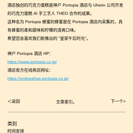
酒店独创的巧克力蛋糕是神户 Portopia 酒店与 Uheim 公司开发
的巧克力蛋糕 AI 手工艺人 THEO 合作的成果。
这种名为 Portopia 蜂蜜的蜂蜜是在 Portopia 酒店内采集的，具
有蜂蜜的柔和甜味和柠檬的清爽口味。
希望您会喜欢我们新推出的 "皇家午后时光"。
神户 Portopia 酒店 HP：
https://www.portopia.co.jp/
酒店官方在线商店网址：
https://onlineshop.portopia.co.jp/
＜
返回
下一个
>
文章索引。
文
章
导
航
类别
时间安排