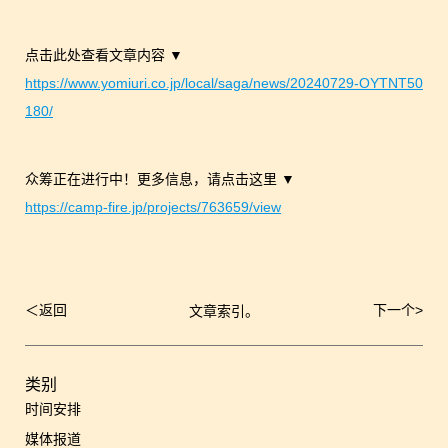
点击此处查看文章内容 ▼
https://www.yomiuri.co.jp/local/saga/news/20240729-OYTNT50
180/
众筹正在进行中！更多信息，请点击这里 ▼
https://camp-fire.jp/projects/763659/view
＜
返回
下一个
>
文章索引。
文
章
导
航
类别
时间安排
媒体报道