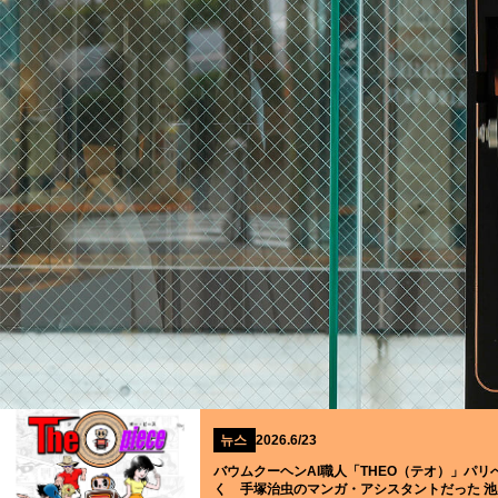
뉴스
2026.6/23
バウムクーヘンAI職人「THEO（テオ）」パリ
く 手塚治虫のマンガ・アシスタントだった 池