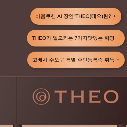
바움쿠헨 AI 장인
"THEO(테오)란?
THEO가 일으키는 7가지
맛있는 혁명
고베시 주오구 특별 주민등록증 취득