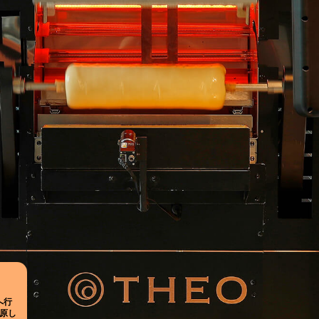
へ行
原し