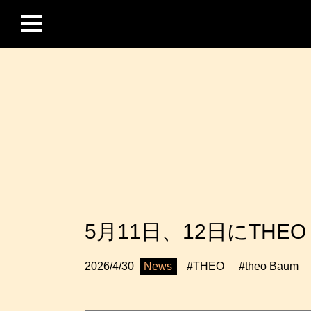
5月11日、12日にTHEO
News
2026/4/30
#THEO
#theo Baum