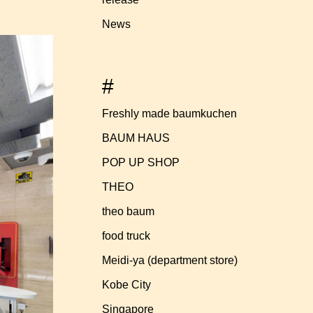
News
#
Freshly made baumkuchen
BAUM HAUS
POP UP SHOP
THEO
theo baum
food truck
Meidi-ya (department store)
Kobe City
Singapore