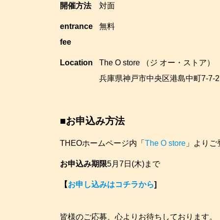
開催方法
対面
entrance
無料
fee
Location
The O store （ジ オー・ストア）
兵庫県神戸市中央区港島中町7-7-2
■お申込み方法
THEOホームページ内「
The O store
」よりご
お申込み期限
5月7日(木)まで
【
お申し込みはコチラから
]
皆様のご応募、心よりお待ちしております。