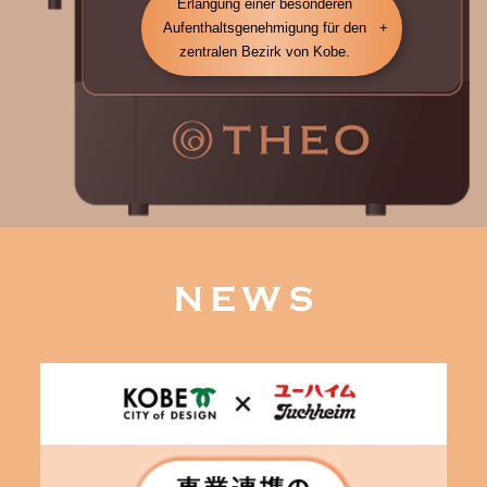
Erlangung einer besonderen
Aufenthaltsgenehmigung für den
zentralen Bezirk von Kobe.