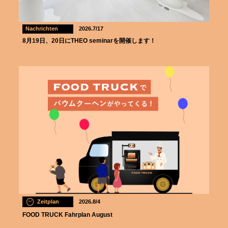
Nachrichten
2026.7/17
8月19日、20日にTHEO seminarを開催します！
Zeitplan
2026.8/4
FOOD TRUCK Fahrplan August