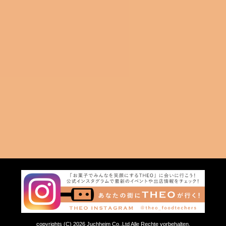
copyrights (C) 2026 Juchheim Co.,Ltd Alle Rechte vorbehalten.