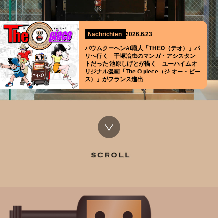
Nachrichten
2026.6/23
バウムクーヘンAI職人「THEO（テオ）」パ
リへ行く 手塚治虫のマンガ・アシスタン
トだった 池原しげとが描く ユーハイムオ
リジナル漫画「The O piece（ジ オー・ピー
ス）」がフランス進出